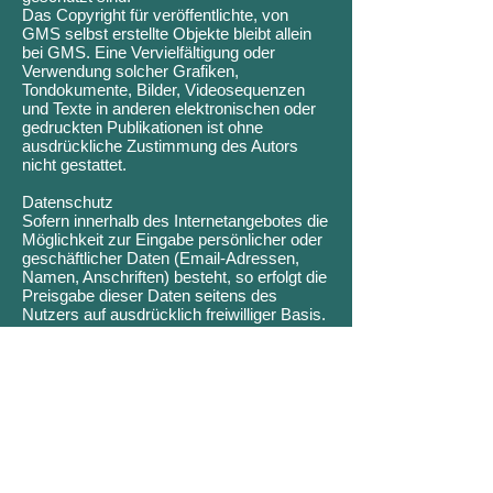
Das Copyright für veröffentlichte, von
GMS selbst erstellte Objekte bleibt allein
bei GMS. Eine Vervielfältigung oder
Verwendung solcher Grafiken,
Tondokumente, Bilder, Videosequenzen
und Texte in anderen elektronischen oder
gedruckten Publikationen ist ohne
ausdrückliche Zustimmung des Autors
nicht gestattet.
Datenschutz
Sofern innerhalb des Internetangebotes die
Möglichkeit zur Eingabe persönlicher oder
geschäftlicher Daten (Email-Adressen,
Namen, Anschriften) besteht, so erfolgt die
Preisgabe dieser Daten seitens des
Nutzers auf ausdrücklich freiwilliger Basis.
Die Nutzung der im Rahmen des
Impressums oder vergleichbarer Angaben
veröffentlichten Kontaktdaten wie
Postanschriften, Telefon- und
Faxnummern sowie Email-Adressen durch
Dritte zur Übersendung von nicht
ausdrücklich angeforderten Informationen
ist nicht gestattet. Rechtliche Schritte
gegen die Versender von sogenannten