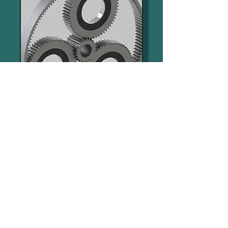
Transmissionsteile
Diverse Antriebsteile für die
unterschiedlichsten
Einsatzbereiche im
Maschinenbau, Stellantriebe,
Planetenräder, Landmaschinen
und Werkzeuge.