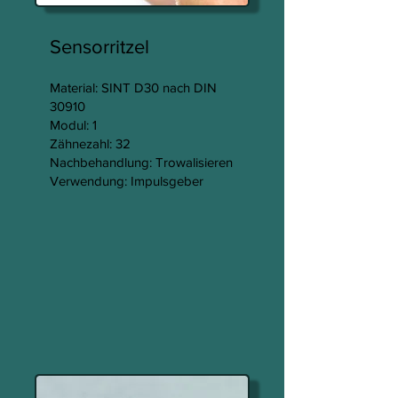
Sensorritzel
Material: SINT D30 nach DIN
30910
Modul: 1
Zähnezahl: 32
Nachbehandlung: Trowalisieren
Verwendung: Impulsgeber