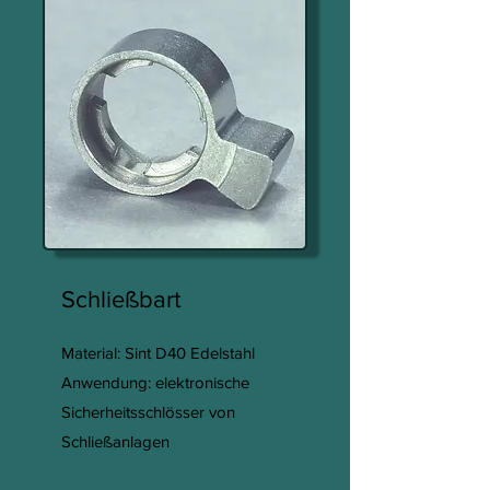
Schließbart
Material: Sint D40 Edelstahl
Anwendung: elektronische
Sicherheitsschlösser von
Schließanlagen