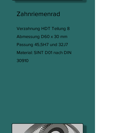
Zahnriemenrad
Verzahnung HDT Teilung 8
Abmessung D60 x 30 mm
Passung 45,5H7 und 32J7
Material: SINT D01 nach DIN
30910